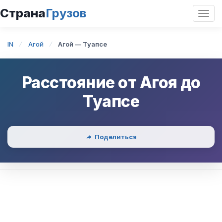
Страна
Грузов
Откр
нави
IN
Агой
Агой — Туапсе
Расстояние от
Агоя
до
Туапсе
Поделиться