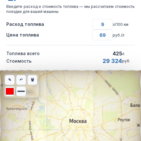
Введите расход и стоимость топлива — мы рассчитаем стоимость
поездки для вашей машины
Расход топлива
л/100 км
Цена топлива
руб./л
425
Топлива всего
л
29 324
Стоимость
руб.
Интерактивная карта автомобильного маршрута из города Аго
✎
↶
🗑