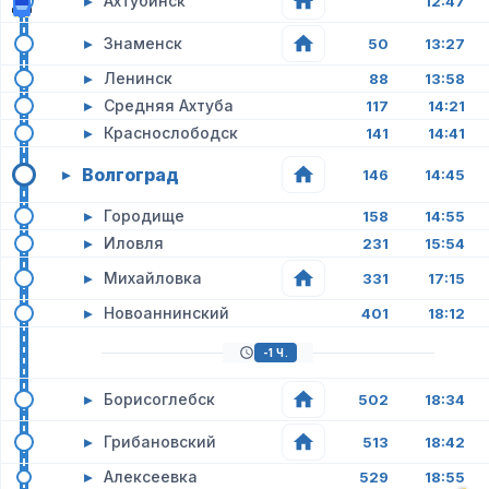
▸
Ахтубинск
12:47
▸
Знаменск
50
13:27
▸
Ленинск
88
13:58
▸
Средняя Ахтуба
117
14:21
▸
Краснослободск
141
14:41
Волгоград
▸
146
14:45
▸
Городище
158
14:55
▸
Иловля
231
15:54
▸
Михайловка
331
17:15
▸
Новоаннинский
401
18:12
-1 Ч.
▸
Борисоглебск
502
18:34
▸
Грибановский
513
18:42
▸
Алексеевка
529
18:55