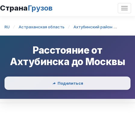
Страна
Грузов
Откр
нави
RU
Астраханская область
Ахтубинский район
Ахтуб
Расстояние от
Ахтубинска
до
Москвы
Поделиться