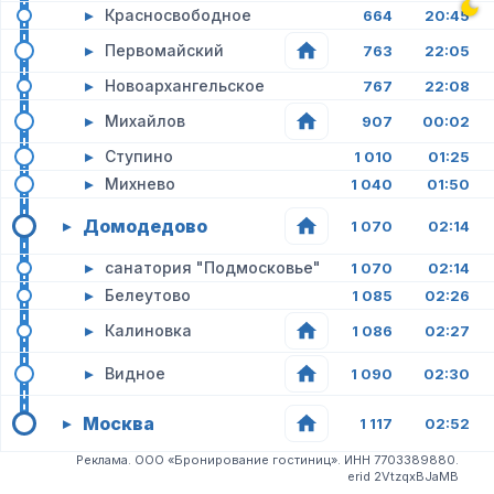
▸
Красносвободное
664
20:45
▸
Первомайский
763
22:05
▸
Новоархангельское
767
22:08
▸
Михайлов
907
00:02
▸
Ступино
1 010
01:25
▸
Михнево
1 040
01:50
Домодедово
▸
1 070
02:14
▸
санатория "Подмосковье"
1 070
02:14
▸
Белеутово
1 085
02:26
▸
Калиновка
1 086
02:27
▸
Видное
1 090
02:30
Москва
▸
1 117
02:52
Реклама. ООО «Бронирование гостиниц». ИНН 7703389880.
erid 2VtzqxBJaMB