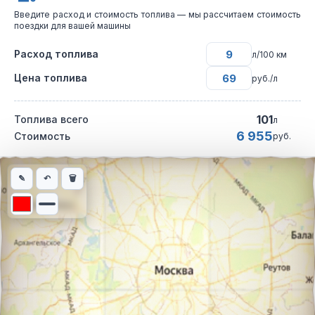
Введите расход и стоимость топлива — мы рассчитаем стоимость
поездки для вашей машины
Расход топлива
л/100 км
Цена топлива
руб./л
101
Топлива всего
л
6 955
Стоимость
руб.
Интерактивная карта автомобильного маршрута из города Ахт
✎
↶
🗑