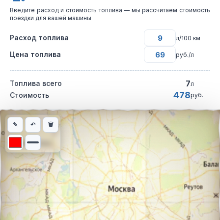
Введите расход и стоимость топлива — мы рассчитаем стоимость
поездки для вашей машины
Расход топлива
л/100 км
Цена топлива
руб./л
7
Топлива всего
л
478
Стоимость
руб.
Интерактивная карта автомобильного маршрута из города Але
✎
↶
🗑