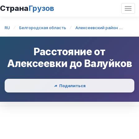
Страна
Грузов
Откр
нави
RU
Белгородская область
Алексеевский район
Алек
Расстояние от
Алексеевки
до
Валуйков
Поделиться