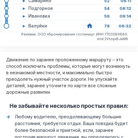
▸
Самарино
52
06:11
▸
Подгорное
54
06:12
▸
Ивановка
56
06:14
▸
Валуйки
78
06:32
Реклама. ООО «Бронирование гостиниц». ИНН 7703389880.
erid 2VtzqxBJaMB
Движение по заранее проложенному маршруту – это
способ исключить проблемы, которые могут возникнуть
в незнакомой местности, и максимально быстро
преодолеть нужный участок дороги. Не упускайте
деталей, заранее уточните по карте все сложные
дорожные развилки.
Не забывайте несколько простых правил:
Любому водителю, преодолевающему большие
расстояния, требуется отдых. Ваша поездка будет
более безопасной и приятной, если, заранее
построив маршрут движения, вы определитесь с