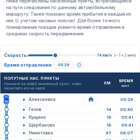
Ниже перечислены населенные пункты, встречающиеся
на пути следования по данному автомобильному
маршруту. Также показано время прибытия в каждый из
них (с учетом часовых поясов). Для более точного
планирования поездки укажите время отправления и
среднюю скорость передвижения.
Скорость:
74 км/ч
(~ 1 ч 2 мин)
Время отправления:
ПОПУТНЫЕ НАС. ПУНКТЫ
ВРЕМЯ
КМ
Нажмите на любой населенный пункт, чтобы
мест.
посмотреть его на карте
▸
Алексеевка
05:29
▸
Гезов
14
05:40
▸
Кущино
16
05:41
▸
Щербаково
16
05:41
▸
Никитовка
47
06:07