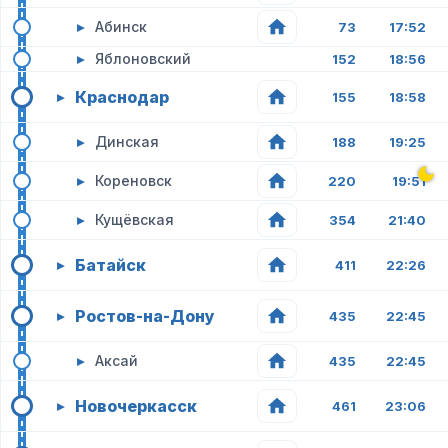
▸
Абинск
73
17:52
▸
Яблоновский
152
18:56
Краснодар
▸
155
18:58
▸
Динская
188
19:25
▸
Кореновск
220
19:51
▸
Кущёвская
354
21:40
Батайск
▸
411
22:26
Ростов-на-Дону
▸
435
22:45
▸
Аксай
435
22:45
Новочеркасск
▸
461
23:06