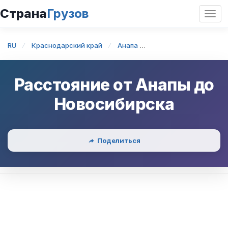
Страна
Грузов
Откр
нави
RU
Краснодарский край
Анапа
Анапа — Новосибирс
Расстояние от
Анапы
до
Новосибирска
Поделиться