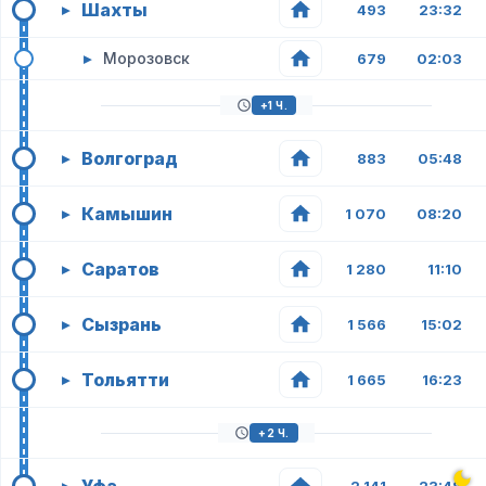
Шахты
▸
493
23:32
▸
Морозовск
679
02:03
+1 Ч.
Волгоград
▸
883
05:48
Камышин
▸
1 070
08:20
Саратов
▸
1 280
11:10
Сызрань
▸
1 566
15:02
Тольятти
▸
1 665
16:23
+2 Ч.
▸