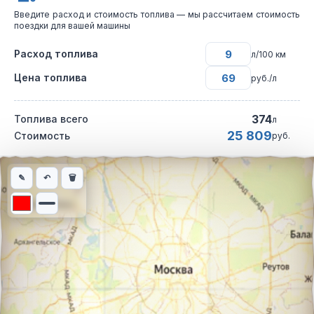
Введите расход и стоимость топлива — мы рассчитаем стоимость
поездки для вашей машины
Расход топлива
л/100 км
Цена топлива
руб./л
374
Топлива всего
л
25 809
Стоимость
руб.
Интерактивная карта автомобильного маршрута из города Ана
✎
↶
🗑