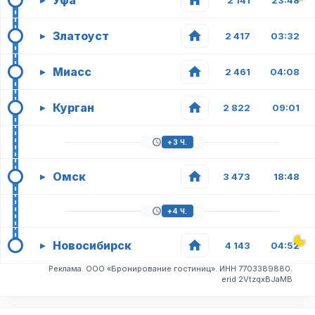
Уфа
2 141
23:48
Златоуст
▸
2 417
03:32
Миасс
▸
2 461
04:08
Курган
▸
2 822
09:01
+3 Ч.
Омск
▸
3 473
18:48
+4 Ч.
Новосибирск
▸
4 143
04:52
Реклама. ООО «Бронирование гостиниц». ИНН 7703389880.
erid 2VtzqxBJaMB