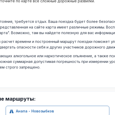
уточните по карте все сложные дорожные развилки.
ния, требуется отдых. Ваша поездка будет более безопасно
Представленная на сайте карта имеет различные режимы. Вос
арта". Возможно, там вы найдете полезную для вас информаци
расчет времени и построенный маршрут поездки поможет уло
двергать опасности себя и других участников дорожного дви
ающих алкогольное или наркотическое опьянение, а также пс
ожная суммарная допустимая погрешность при измерении уровня
лем строго запрещено.
ие маршруты:
Анапа - Новозыбков