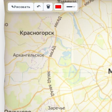
Интерактивная карта автомобильного маршрута из города А
↶
🗑
✎
Рисовать