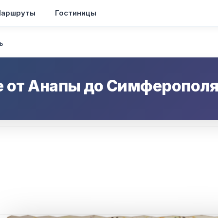
аршруты
Гостиницы
ь
е от
Анапы
до
Симферопол