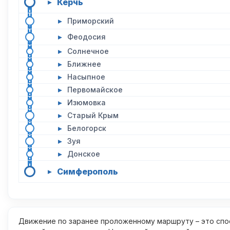
Керчь
▸
▸
Приморский
▸
Феодосия
▸
Солнечное
▸
Ближнее
▸
Насыпное
▸
Первомайское
▸
Изюмовка
▸
Старый Крым
▸
Белогорск
▸
Зуя
▸
Донское
Симферополь
▸
Движение по заранее проложенному маршруту – это спос