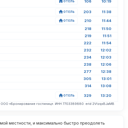
106
10:19
ОТЕЛЬ
203
11:38
ОТЕЛЬ
210
11:44
ОТЕЛЬ
218
11:50
219
11:51
222
11:54
232
12:02
234
12:03
238
12:06
277
12:38
305
13:01
314
13:08
329
13:20
ОТЕЛЬ
. ООО «Бронирование гостиниц». ИНН 7703389880. erid 2VtzqxBJaMB
омой местности, и максимально быстро преодолеть