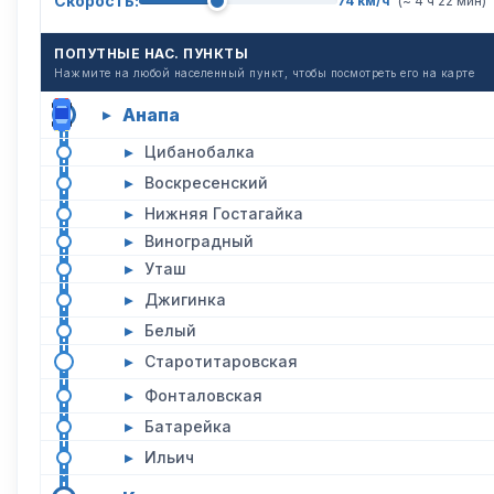
Скорость:
74 км/ч
(~ 4 ч 22 мин)
ПОПУТНЫЕ НАС. ПУНКТЫ
Нажмите на любой населенный пункт, чтобы посмотреть его на карте
Анапа
▸
▸
Цибанобалка
▸
Воскресенский
▸
Нижняя Гостагайка
▸
Виноградный
▸
Уташ
▸
Джигинка
▸
Белый
▸
Старотитаровская
▸
Фонталовская
▸
Батарейка
▸
Ильич