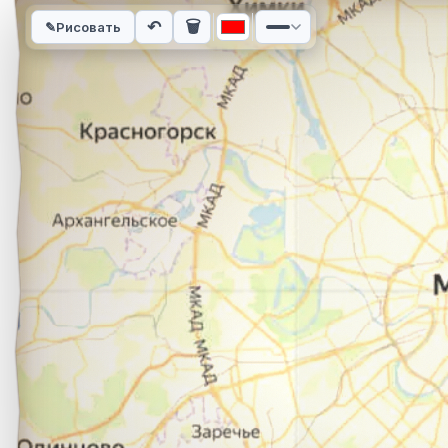
Интерактивная карта автомобильного маршрута из города А
↶
🗑
✎
Рисовать