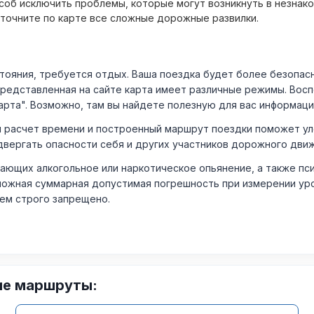
об исключить проблемы, которые могут возникнуть в незнак
уточните по карте все сложные дорожные развилки.
ния, требуется отдых. Ваша поездка будет более безопасно
Представленная на сайте карта имеет различные режимы. Вос
арта". Возможно, там вы найдете полезную для вас информаци
расчет времени и построенный маршрут поездки поможет уло
двергать опасности себя и других участников дорожного дви
ающих алкогольное или наркотическое опьянение, а также пс
ожная суммарная допустимая погрешность при измерении уровня
лем строго запрещено.
ие маршруты: