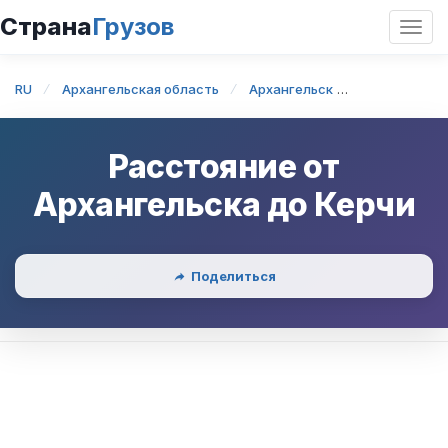
Страна
Грузов
Откр
нави
RU
Архангельская область
Архангельск
Архангельск
Расстояние от
Архангельска
до
Керчи
Поделиться