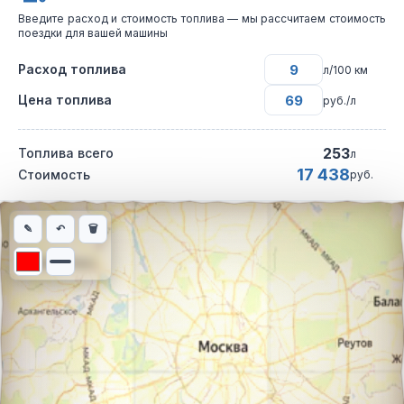
Введите расход и стоимость топлива — мы рассчитаем стоимость
поездки для вашей машины
Расход топлива
л/100 км
Цена топлива
руб./л
253
Топлива всего
л
17 438
Стоимость
руб.
Интерактивная карта автомобильного маршрута из города Арх
✎
↶
🗑