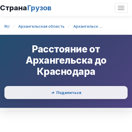
Страна
Грузов
Откр
нави
RU
Архангельская область
Архангельск
Архангельс
Расстояние от
Архангельска
до
Краснодара
Поделиться