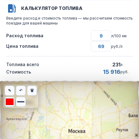
КАЛЬКУЛЯТОР ТОПЛИВА
Введите расход и стоимость топлива — мы рассчитаем стоимость
поездки для вашей машины
Расход топлива
л/100 км
Цена топлива
руб./л
231
Топлива всего
л
15 916
Стоимость
руб.
Интерактивная карта автомобильного маршрута из города Арх
✎
↶
🗑