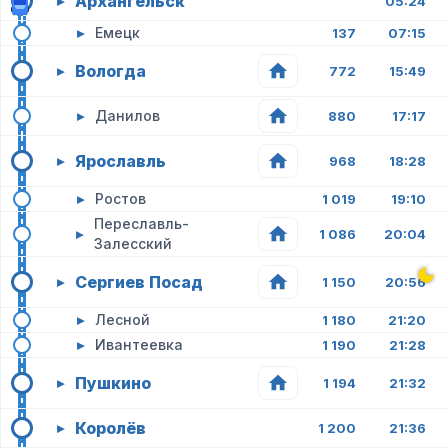
Архангельск
▸
05:24
▸
Емецк
137
07:15
Вологда
▸
772
15:49
▸
Данилов
880
17:17
Ярославль
▸
968
18:28
▸
Ростов
1 019
19:10
Переславль-
▸
1 086
20:04
Залесский
Сергиев Посад
▸
1 150
20:56
▸
Лесной
1 180
21:20
▸
Ивантеевка
1 190
21:28
Пушкино
▸
1 194
21:32
Королёв
▸
1 200
21:36