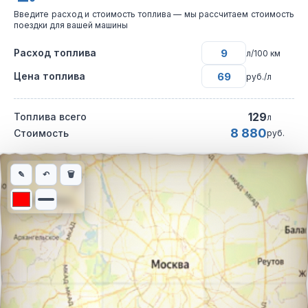
Введите расход и стоимость топлива — мы рассчитаем стоимость
поездки для вашей машины
Расход топлива
л/100 км
Цена топлива
руб./л
129
Топлива всего
л
8 880
Стоимость
руб.
Интерактивная карта автомобильного маршрута из города Арха
✎
↶
🗑