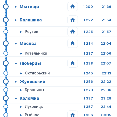
Мытищи
▸
1 200
21:36
Балашиха
▸
1 222
21:54
▸
Реутов
1 225
21:57
Москва
▸
1 234
22:04
▸
Котельники
1 237
22:06
Люберцы
▸
1 238
22:07
▸
Октябрьский
1 245
22:13
Жуковский
▸
1 256
22:22
▸
Бронницы
1 273
22:36
Коломна
▸
1 337
23:28
▸
Луховицы
1 357
23:44
▸
Рыбное
1 396
00:15