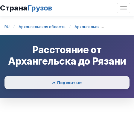
Страна
Грузов
Откр
нави
RU
Архангельская область
Архангельск
Архангельск
Расстояние от
Архангельска
до
Рязани
Поделиться