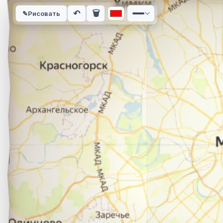
Интерактивная карта автомобильного маршрута из города А
↶
🗑
✎
Рисовать