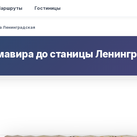
аршруты
Гостиницы
а Ленинградская
мавира
до
станицы Ленинг