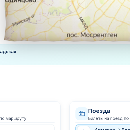
радская
Поезда
 по маршруту
Билеты на поезд по
Армавир → Рос