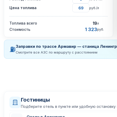
Цена топлива
руб./л
19
Топлива всего
л
1 323
Стоимость
руб.
Заправки по трассе Армавир — станица Ленинг
⛽
Смотрите все АЗС по маршруту с расстоянием
Гостиницы
Подберите отель в пункте или удобную остановку
Отели в Армавире