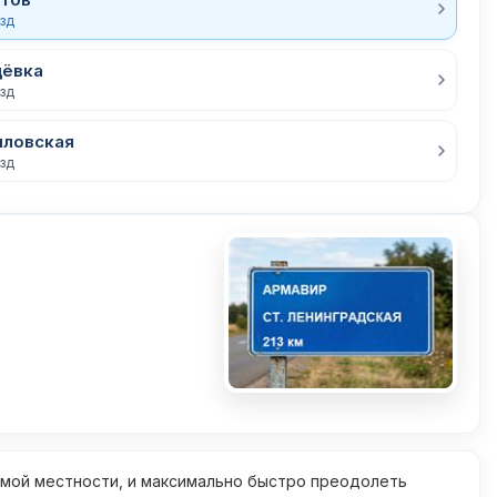
езд
щёвка
езд
ыловская
езд
омой местности, и максимально быстро преодолеть