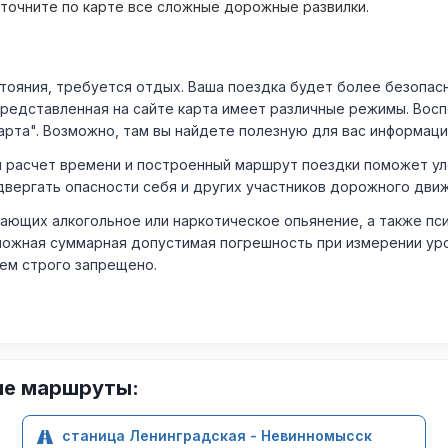
уточните по карте все сложные дорожные развилки.
ния, требуется отдых. Ваша поездка будет более безопасно
Представленная на сайте карта имеет различные режимы. Вос
арта". Возможно, там вы найдете полезную для вас информаци
расчет времени и построенный маршрут поездки поможет уло
двергать опасности себя и других участников дорожного дви
ающих алкогольное или наркотическое опьянение, а также пс
ожная суммарная допустимая погрешность при измерении уровня
лем строго запрещено.
ие маршруты:
станица Ленинградская - Невинномысск