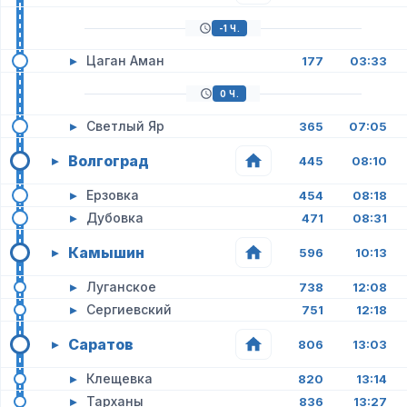
-1 Ч.
▸
Цаган Аман
177
03:33
0 Ч.
▸
Светлый Яр
365
07:05
Волгоград
▸
445
08:10
▸
Ерзовка
454
08:18
▸
Дубовка
471
08:31
Камышин
▸
596
10:13
▸
Луганское
738
12:08
▸
Сергиевский
751
12:18
Саратов
▸
806
13:03
▸
Клещевка
820
13:14
▸
Тарханы
836
13:27