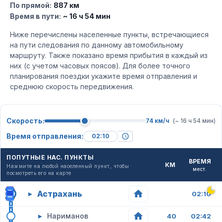
По прямой:
887 км
Время в пути:
~ 16 ч 54 мин
Ниже перечислены населенные пункты, встречающиеся
на пути следования по данному автомобильному
маршруту. Также показано время прибытия в каждый из
них (с учетом часовых поясов). Для более точного
планирования поездки укажите время отправления и
среднюю скорость передвижения.
Скорость:
74 км/ч
(~ 16 ч 54 мин)
Время отправления:
ПОПУТНЫЕ НАС. ПУНКТЫ
ВРЕМЯ
КМ
Нажмите на любой населенный пункт, чтобы
мест.
посмотреть его на карте
Астрахань
▸
02:10
▸
Нариманов
40
02:42