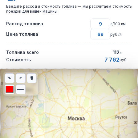
Введите расход и стоимость топлива — мы рассчитаем стоимость
поездки для вашей машины
Расход топлива
л/100 км
Цена топлива
руб./л
112
Топлива всего
л
7 762
Стоимость
руб.
Интерактивная карта автомобильного маршрута из города Аст
✎
↶
🗑