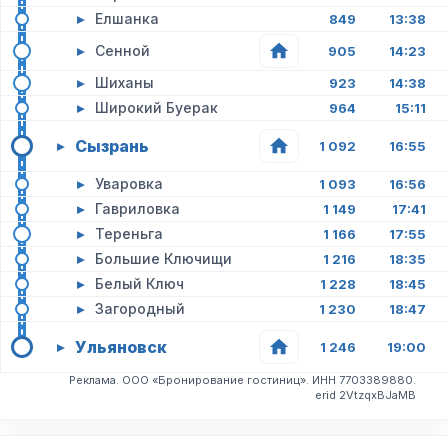
▸
Елшанка
849
13:38
▸
Сенной
905
14:23
▸
Шиханы
923
14:38
▸
Широкий Буерак
964
15:11
Сызрань
▸
1 092
16:55
▸
Уваровка
1 093
16:56
▸
Гавриловка
1 149
17:41
▸
Тереньга
1 166
17:55
▸
Большие Ключищи
1 216
18:35
▸
Белый Ключ
1 228
18:45
▸
Загородный
1 230
18:47
Ульяновск
▸
1 246
19:00
Реклама. ООО «Бронирование гостиниц». ИНН 7703389880.
erid 2VtzqxBJaMB