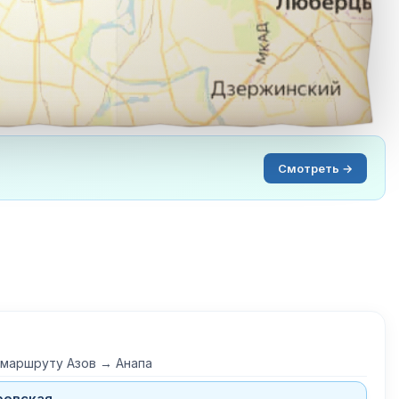
Смотреть →
 маршруту Азов → Анапа
ревская