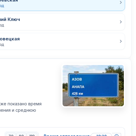
езд
чий Ключ
езд
овецкая
езд
кже показано время
вления и среднюю