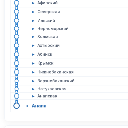
▸
Афипский
▸
Северская
▸
Ильский
▸
Черноморский
▸
Холмская
▸
Ахтырский
▸
Абинск
▸
Крымск
▸
Нижнебаканская
▸
Верхнебаканский
▸
Натухаевская
▸
Анапская
Анапа
▸