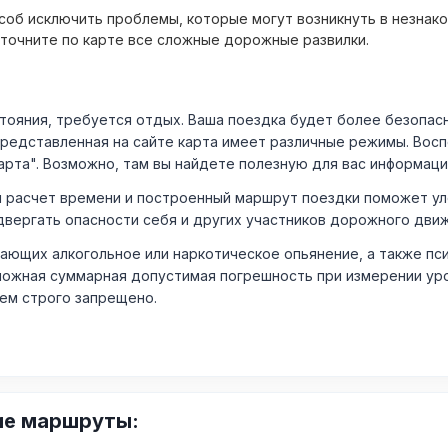
об исключить проблемы, которые могут возникнуть в незнак
уточните по карте все сложные дорожные развилки.
ния, требуется отдых. Ваша поездка будет более безопасно
Представленная на сайте карта имеет различные режимы. Вос
арта". Возможно, там вы найдете полезную для вас информаци
расчет времени и построенный маршрут поездки поможет уло
двергать опасности себя и других участников дорожного дви
ающих алкогольное или наркотическое опьянение, а также пс
ожная суммарная допустимая погрешность при измерении уровня
лем строго запрещено.
ие маршруты: