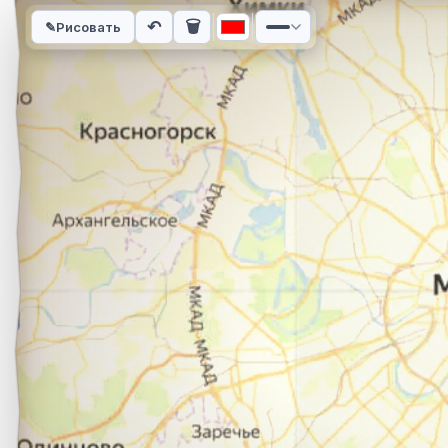
Интерактивная карта автомобильного маршрута из города Аз
↶
🗑
✎
Рисовать