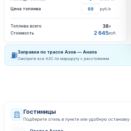
Цена топлива
руб./л
38
Топлива всего
л
2 645
Стоимость
руб.
Заправки по трассе Азов — Анапа
⛽
Смотрите все АЗС по маршруту с расстоянием
Гостиницы
Подберите отель в пункте или удобную остановку
Отели в Азове