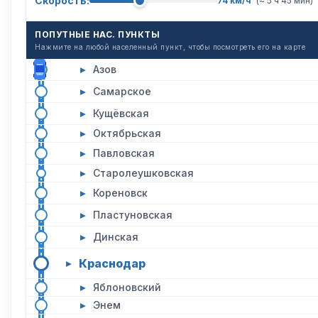
Скорость:
74 км/ч
(~ 5 ч 45 мин)
ПОПУТНЫЕ НАС. ПУНКТЫ
Нажмите на любой населенный пункт, чтобы посмотреть его на карте
▸
Азов
▸
Самарское
▸
Кущёвская
▸
Октябрьская
▸
Павловская
▸
Старолеушковская
▸
Кореновск
▸
Пластуновская
▸
Динская
Краснодар
▸
▸
Яблоновский
▸
Энем