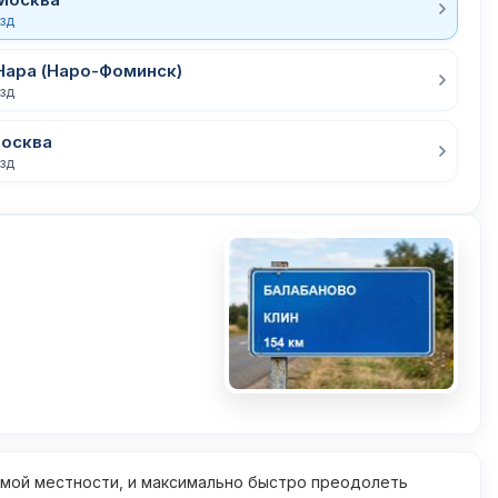
езд
Нара (Наро-Фоминск)
езд
Москва
езд
омой местности, и максимально быстро преодолеть