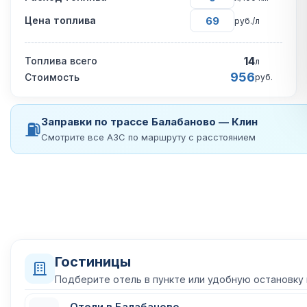
Цена топлива
руб./л
14
Топлива всего
л
956
Стоимость
руб.
Заправки по трассе Балабаново — Клин
⛽
Смотрите все АЗС по маршруту с расстоянием
Гостиницы
Подберите отель в пункте или удобную остановку
Отели в Балабаново