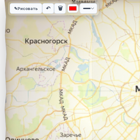
Интерактивная карта автомобильного маршрута из города Б
↶
🗑
✎
Рисовать