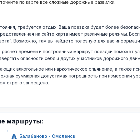
уточните по карте все сложные дорожные развилки.
ния, требуется отдых. Ваша поездка будет более безопасно
Представленная на сайте карта имеет различные режимы. Вос
арта". Возможно, там вы найдете полезную для вас информаци
расчет времени и построенный маршрут поездки поможет уло
двергать опасности себя и других участников дорожного дви
ающих алкогольное или наркотическое опьянение, а также пс
ожная суммарная допустимая погрешность при измерении уровня
лем строго запрещено.
ие маршруты:
Балабаново - Смоленск