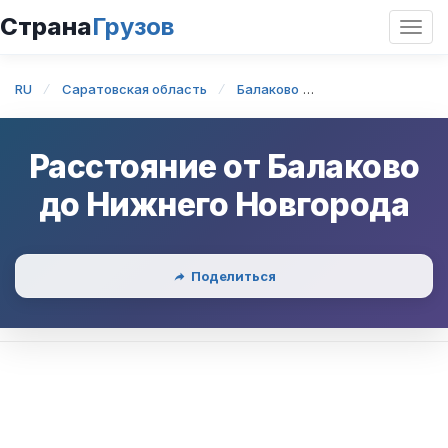
Страна
Грузов
Откр
нави
RU
Саратовская область
Балаково
Балаково — Нижн
Расстояние от
Балаково
до
Нижнего Новгорода
Поделиться