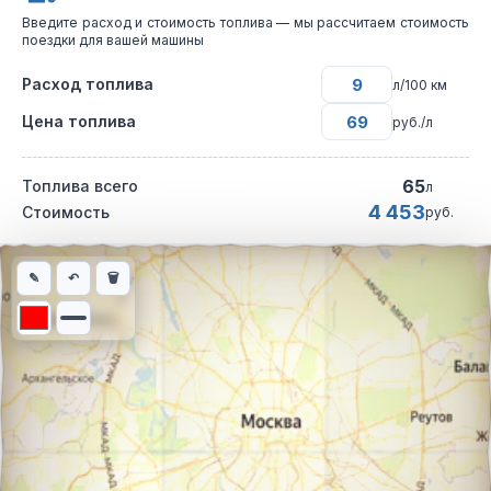
Введите расход и стоимость топлива — мы рассчитаем стоимость
поездки для вашей машины
Расход топлива
л/100 км
Цена топлива
руб./л
65
Топлива всего
л
4 453
Стоимость
руб.
Интерактивная карта автомобильного маршрута из города Бал
✎
↶
🗑