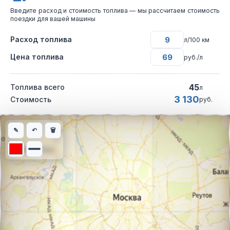
Введите расход и стоимость топлива — мы рассчитаем стоимость
поездки для вашей машины
Расход топлива
л/100 км
Цена топлива
руб./л
45
Топлива всего
л
3 130
Стоимость
руб.
Интерактивная карта автомобильного маршрута из города Бал
✎
↶
🗑