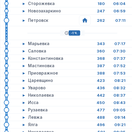
▸
Сторожевка
180
06:04
▸
Новозахаркино
247
06:59
▸
Петровск
262
07:11
-1 Ч.
▸
Марьевка
343
07:17
▸
Саловка
360
07:30
▸
Константиновка
368
07:37
▸
Мастиновка
387
07:52
▸
Приовражное
388
07:53
▸
Царевщино
423
08:21
▸
Уварово
436
08:32
▸
Николаевка
442
08:37
▸
Исса
450
08:43
▸
Рузаевка
477
09:05
▸
Левжа
488
09:14
▸
Ялга
496
09:21
▸
Николаевка