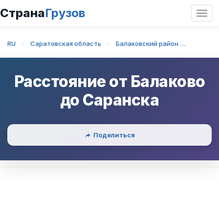
Страна
Грузов
Откр
нави
RU
Саратовская область
Балаковский район
Балако
Расстояние от
Балаково
до
Саранска
Поделиться