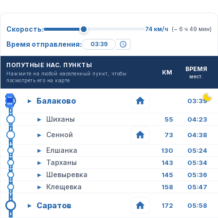
Скорость:
74 км/ч
(~ 6 ч 49 мин)
Время отправления:
ПОПУТНЫЕ НАС. ПУНКТЫ
ВРЕМЯ
КМ
Нажмите на любой населенный пункт, чтобы
мест.
посмотреть его на карте
Балаково
▸
03:39
▸
Шиханы
55
04:23
▸
Сенной
73
04:38
▸
Елшанка
130
05:24
▸
Тарханы
143
05:34
▸
Шевыревка
145
05:36
▸
Клещевка
158
05:47
Саратов
▸
172
05:58