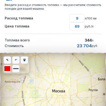
Введите расход и стоимость топлива — мы рассчитаем стоимость
поездки для вашей машины
Расход топлива
л/100 км
Цена топлива
руб./л
344
Топлива всего
л
23 704
Стоимость
руб.
Интерактивная карта автомобильного маршрута из города Бар
✎
↶
🗑