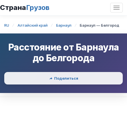
Страна
Грузов
Откр
нави
RU
Алтайский край
Барнаул
Барнаул — Белгород
Расстояние от
Барнаула
до
Белгорода
Поделиться