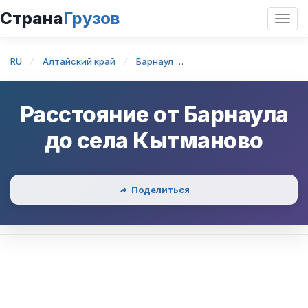
Страна
Грузов
Откр
нави
RU
Алтайский край
Барнаул
Барнаул — село Кытман
Расстояние от
Барнаула
до
села Кытманово
Поделиться