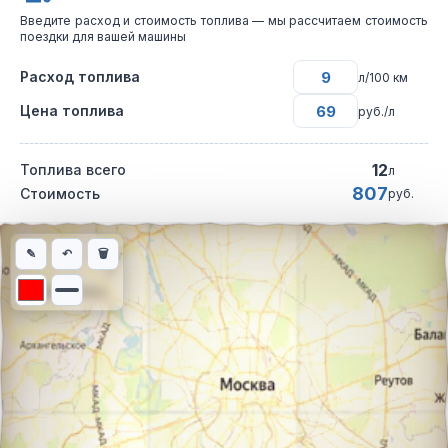
Введите расход и стоимость топлива — мы рассчитаем стоимость
поездки для вашей машины
Расход топлива
л/100 км
Цена топлива
руб./л
12
Топлива всего
л
807
Стоимость
руб.
Интерактивная карта автомобильного маршрута из города Бар
✎
↶
🗑