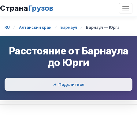
Страна
Грузов
Откр
нави
RU
Алтайский край
Барнаул
Барнаул — Юрга
Расстояние от
Барнаула
до
Юрги
Поделиться