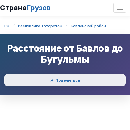
Страна
Грузов
Откр
нави
RU
Республика Татарстан
Бавлинский район
Бавлы
Расстояние от
Бавлов
до
Бугульмы
Поделиться