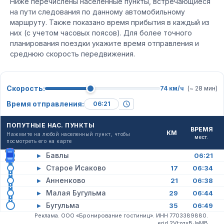
Ниже перечислены населенные пункты, встречающиеся
на пути следования по данному автомобильному
маршруту. Также показано время прибытия в каждый из
них (с учетом часовых поясов). Для более точного
планирования поездки укажите время отправления и
среднюю скорость передвижения.
Скорость:
74 км/ч
(~ 28 мин)
Время отправления:
ПОПУТНЫЕ НАС. ПУНКТЫ
ВРЕМЯ
КМ
Нажмите на любой населенный пункт, чтобы
мест.
посмотреть его на карте
▸
Бавлы
06:21
▸
Старое Исаково
17
06:34
▸
Анненково
21
06:38
▸
Малая Бугульма
29
06:44
▸
Бугульма
35
06:49
Реклама. ООО «Бронирование гостиниц». ИНН 7703389880.
erid 2VtzqxBJaMB