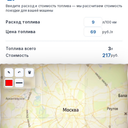
Введите расход и стоимость топлива — мы рассчитаем стоимость
поездки для вашей машины
Расход топлива
л/100 км
Цена топлива
руб./л
3
Топлива всего
л
217
Стоимость
руб.
Интерактивная карта автомобильного маршрута из города Бав
✎
↶
🗑