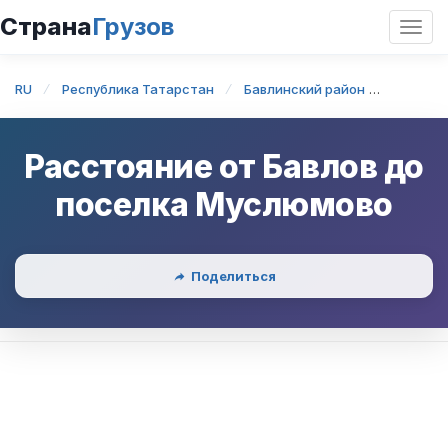
Страна
Грузов
Откр
нави
RU
Республика Татарстан
Бавлинский район
Бавлы
Расстояние от
Бавлов
до
поселка Муслюмово
Поделиться