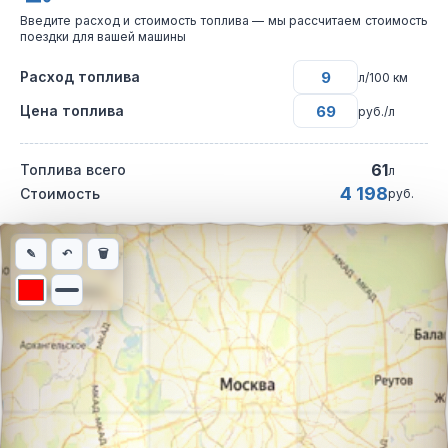
Введите расход и стоимость топлива — мы рассчитаем стоимость
поездки для вашей машины
Расход топлива
л/100 км
Цена топлива
руб./л
61
Топлива всего
л
4 198
Стоимость
руб.
Интерактивная карта автомобильного маршрута из города Ба
✎
↶
🗑