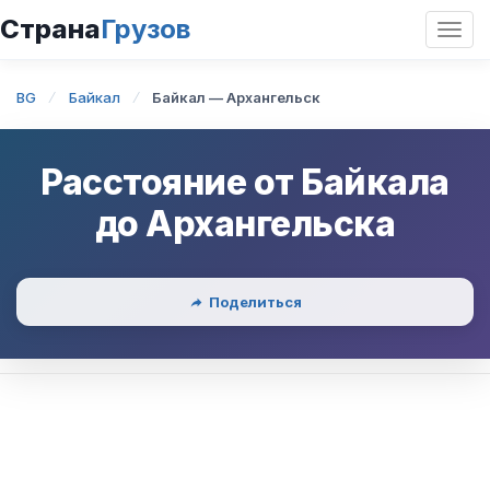
Страна
Грузов
Откр
нави
BG
Байкал
Байкал — Архангельск
Расстояние от
Байкала
до
Архангельска
Поделиться