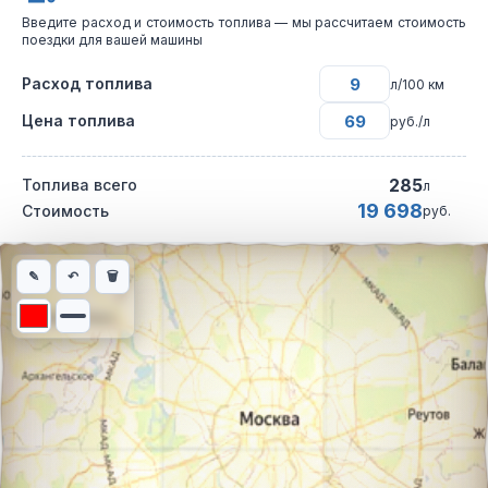
Введите расход и стоимость топлива — мы рассчитаем стоимость
поездки для вашей машины
Расход топлива
л/100 км
Цена топлива
руб./л
285
Топлива всего
л
19 698
Стоимость
руб.
Интерактивная карта автомобильного маршрута из города Байк
✎
↶
🗑