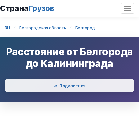
Страна
Грузов
Откр
нави
RU
Белгородская область
Белгород
Белгород — Кал
Расстояние от
Белгорода
до
Калининграда
Поделиться