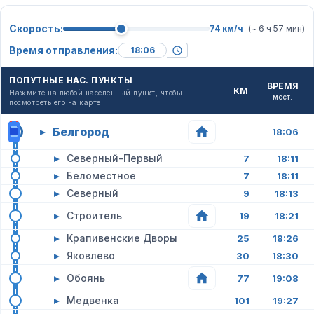
Скорость:
74 км/ч
(~ 6 ч 57 мин)
Время отправления:
ПОПУТНЫЕ НАС. ПУНКТЫ
ВРЕМЯ
КМ
Нажмите на любой населенный пункт, чтобы
мест.
посмотреть его на карте
Белгород
▸
18:06
▸
Северный-Первый
7
18:11
▸
Беломестное
7
18:11
▸
Северный
9
18:13
▸
Строитель
19
18:21
▸
Крапивенские Дворы
25
18:26
▸
Яковлево
30
18:30
▸
Обоянь
77
19:08
▸
Медвенка
101
19:27