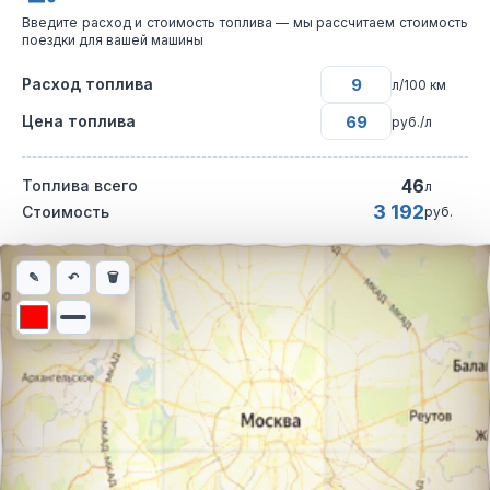
Введите расход и стоимость топлива — мы рассчитаем стоимость
поездки для вашей машины
Расход топлива
л/100 км
Цена топлива
руб./л
46
Топлива всего
л
3 192
Стоимость
руб.
Интерактивная карта автомобильного маршрута из города Бел
✎
↶
🗑