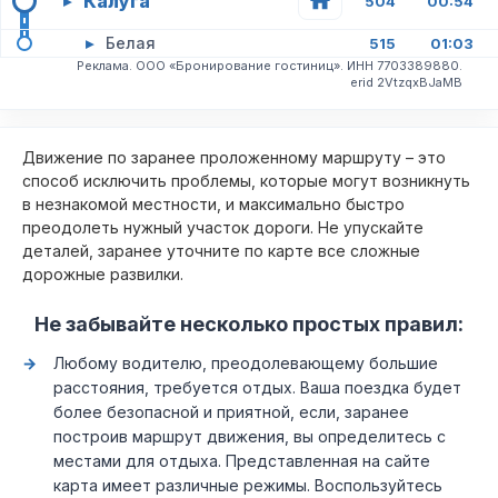
Калуга
▸
504
00:54
▸
Белая
515
01:03
Реклама. ООО «Бронирование гостиниц». ИНН 7703389880.
erid 2VtzqxBJaMB
Движение по заранее проложенному маршруту – это
способ исключить проблемы, которые могут возникнуть
в незнакомой местности, и максимально быстро
преодолеть нужный участок дороги. Не упускайте
деталей, заранее уточните по карте все сложные
дорожные развилки.
Не забывайте несколько простых правил:
Любому водителю, преодолевающему большие
расстояния, требуется отдых. Ваша поездка будет
более безопасной и приятной, если, заранее
построив маршрут движения, вы определитесь с
местами для отдыха. Представленная на сайте
карта имеет различные режимы. Воспользуйтесь