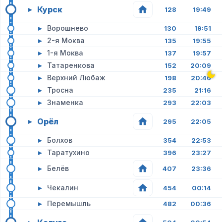
Курск
▸
128
19:49
▸
Ворошнево
130
19:51
▸
2-я Моква
135
19:55
▸
1-я Моква
137
19:57
▸
Татаренкова
152
20:09
▸
Верхний Любаж
198
20:46
▸
Тросна
235
21:16
▸
Знаменка
293
22:03
Орёл
▸
295
22:05
▸
Болхов
354
22:53
▸
Таратухино
396
23:27
▸
Белёв
407
23:36
▸
Чекалин
454
00:14
▸
Перемышль
482
00:36