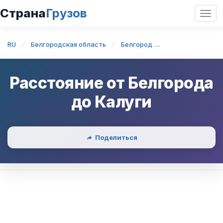
Страна
Грузов
Откр
нави
RU
Белгородская область
Белгород
Белгород — Кал
Расстояние от
Белгорода
до
Калуги
Поделиться