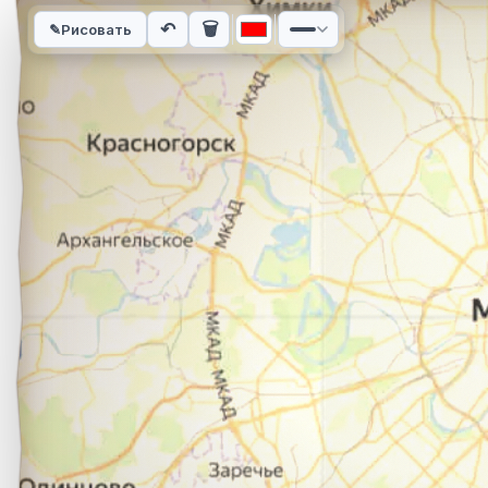
Интерактивная карта автомобильного маршрута из города 
↶
🗑
✎
Рисовать