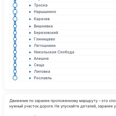
▸
Тросна
▸
Нарышкино
▸
Карачев
▸
Вишневка
▸
Березовский
▸
Глинищево
▸
Летошники
▸
Никольская Слобода
▸
Алешня
▸
Сеща
▸
Липовка
▸
Рославль
Движение по заранее проложенному маршруту – это спос
нужный участок дороги. Не упускайте деталей, заранее 