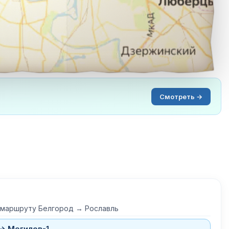
Смотреть →
 маршруту Белгород → Рославль
 → Могилев-1