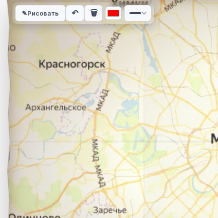
Интерактивная карта автомобильного маршрута из города Б
↶
🗑
✎
Рисовать