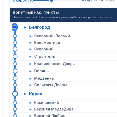
Скорость:
74 км/ч
(~ 7 ч 54 мин)
ПОПУТНЫЕ НАС. ПУНКТЫ
Нажмите на любой населенный пункт, чтобы посмотреть его на карте
Белгород
▸
▸
Северный-Первый
▸
Беломестное
▸
Северный
▸
Строитель
▸
Крапивенские Дворы
▸
Обоянь
▸
Медвенка
▸
Селиховы Дворы
Курск
▸
▸
Касиновский
▸
Верхняя Медведица
▸
Верхний Любаж