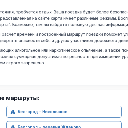
ния, требуется отдых. Ваша поездка будет более безопасно
Представленная на сайте карта имеет различные режимы. Вос
арта". Возможно, там вы найдете полезную для вас информаци
расчет времени и построенный маршрут поездки поможет уло
двергать опасности себя и других участников дорожного дви
ающих алкогольное или наркотическое опьянение, а также пс
ожная суммарная допустимая погрешность при измерении уровня
лем строго запрещено.
ие маршруты:
Белгород - Никольское
Белгород - деревня Жданово