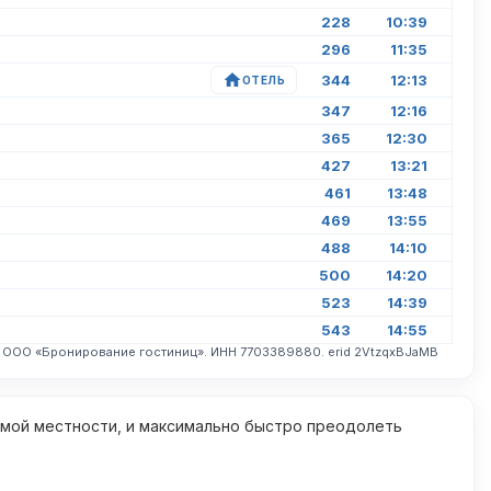
228
10:39
296
11:35
344
12:13
ОТЕЛЬ
347
12:16
365
12:30
427
13:21
461
13:48
469
13:55
488
14:10
500
14:20
523
14:39
543
14:55
. ООО «Бронирование гостиниц». ИНН 7703389880. erid 2VtzqxBJaMB
омой местности, и максимально быстро преодолеть