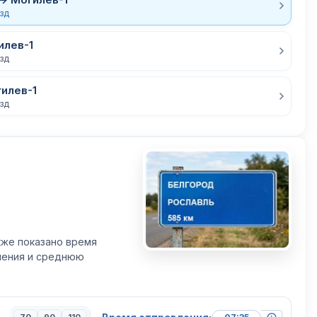
езд
илев-1
езд
илев-1
езд
кже показано время
вления и среднюю