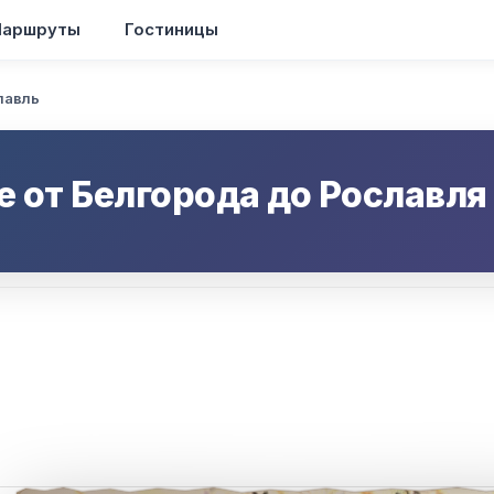
аршруты
Гостиницы
лавль
е от
Белгорода
до
Рославля