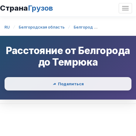
Страна
Грузов
Откр
нави
RU
Белгородская область
Белгород
Белгород — Те
Расстояние от
Белгорода
до
Темрюка
Поделиться