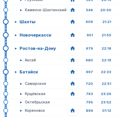
▸
Каменск-Шахтинский
546
20:30
Шахты
▸
609
21:21
Новочеркасск
▸
651
21:55
Ростов-на-Дону
▸
679
22:18
▸
Аксай
680
22:19
Батайск
▸
697
22:33
▸
Самарское
720
22:51
▸
Кущёвская
763
23:26
▸
Октябрьская
795
23:52
▸
Кореновск
894
01:12