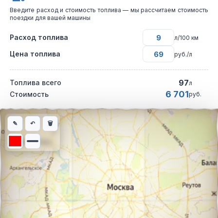
Введите расход и стоимость топлива — мы рассчитаем стоимость
поездки для вашей машины
Расход топлива
л/100 км
Цена топлива
руб./л
97
Топлива всего
л
6 701
Стоимость
руб.
Интерактивная карта автомобильного маршрута из города Бе
✎
↶
🗑