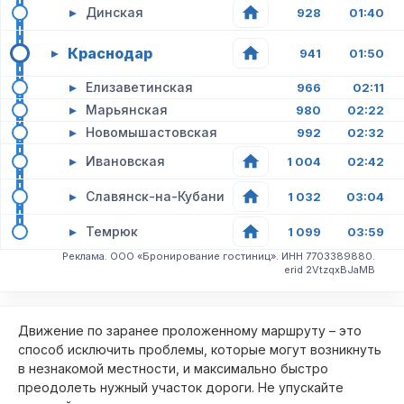
▸
Динская
928
01:40
Краснодар
▸
941
01:50
▸
Елизаветинская
966
02:11
▸
Марьянская
980
02:22
▸
Новомышастовская
992
02:32
▸
Ивановская
1 004
02:42
▸
Славянск-на-Кубани
1 032
03:04
▸
Темрюк
1 099
03:59
Реклама. ООО «Бронирование гостиниц». ИНН 7703389880.
erid 2VtzqxBJaMB
Движение по заранее проложенному маршруту – это
способ исключить проблемы, которые могут возникнуть
в незнакомой местности, и максимально быстро
преодолеть нужный участок дороги. Не упускайте