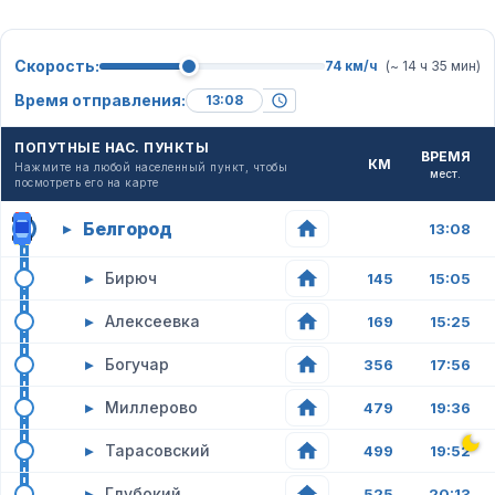
Скорость:
74 км/ч
(~ 14 ч 35 мин)
Время отправления:
ПОПУТНЫЕ НАС. ПУНКТЫ
ВРЕМЯ
КМ
Нажмите на любой населенный пункт, чтобы
мест.
посмотреть его на карте
Белгород
▸
13:08
▸
Бирюч
145
15:05
▸
Алексеевка
169
15:25
▸
Богучар
356
17:56
▸
Миллерово
479
19:36
▸
Тарасовский
499
19:52
▸
Глубокий
525
20:13