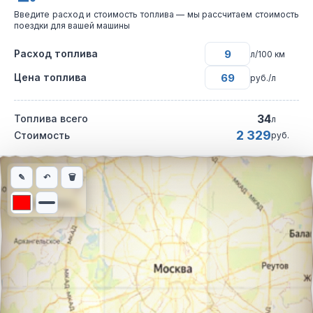
Введите расход и стоимость топлива — мы рассчитаем стоимость
поездки для вашей машины
Расход топлива
л/100 км
Цена топлива
руб./л
34
Топлива всего
л
2 329
Стоимость
руб.
Интерактивная карта автомобильного маршрута из города Бер
✎
↶
🗑