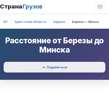
Страна
Грузов
Откр
нави
BY
Брестская область
Береза
Береза — Минск
Расстояние от
Березы
до
Минска
Поделиться