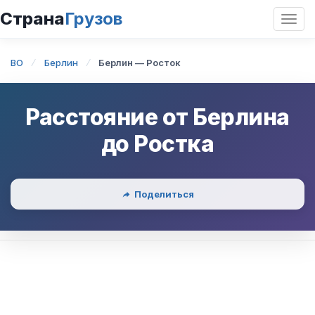
Страна
Грузов
Откр
нави
BO
Берлин
Берлин — Росток
Расстояние от
Берлина
до
Ростка
Поделиться