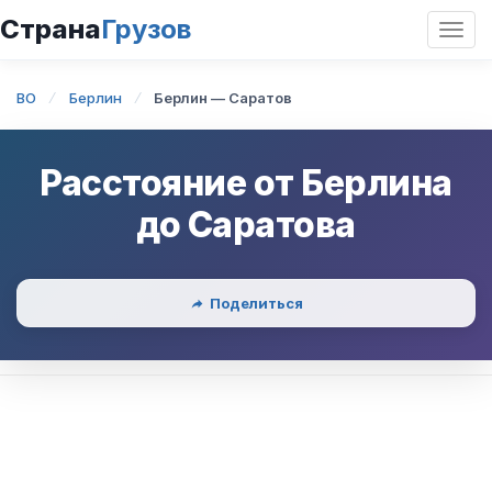
Страна
Грузов
Откр
нави
BO
Берлин
Берлин — Саратов
Расстояние от
Берлина
до
Саратова
Поделиться