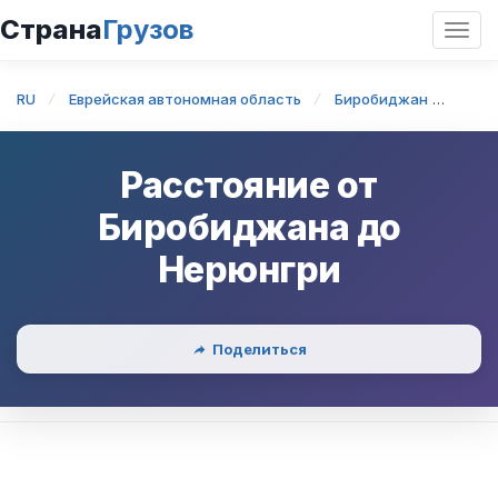
Страна
Грузов
Откр
нави
RU
Еврейская автономная область
Биробиджан
Биро
Расстояние от
Биробиджана
до
Нерюнгри
Поделиться