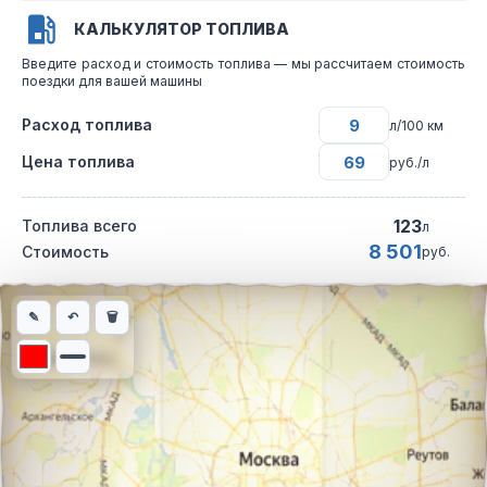
КАЛЬКУЛЯТОР ТОПЛИВА
Введите расход и стоимость топлива — мы рассчитаем стоимость
поездки для вашей машины
Расход топлива
л/100 км
Цена топлива
руб./л
123
Топлива всего
л
8 501
Стоимость
руб.
Интерактивная карта автомобильного маршрута из города Би
✎
↶
🗑