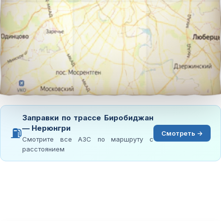
Заправки по трассе Биробиджан
— Нерюнгри
⛽
Смотреть →
Смотрите все АЗС по маршруту с
расстоянием