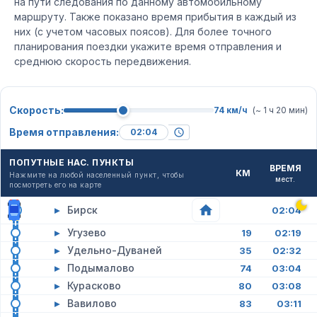
на пути следования по данному автомобильному
маршруту. Также показано время прибытия в каждый из
них (с учетом часовых поясов). Для более точного
планирования поездки укажите время отправления и
среднюю скорость передвижения.
Скорость:
74 км/ч
(~ 1 ч 20 мин)
Время отправления:
ПОПУТНЫЕ НАС. ПУНКТЫ
ВРЕМЯ
КМ
Нажмите на любой населенный пункт, чтобы
мест.
посмотреть его на карте
▸
Бирск
02:04
▸
Угузево
19
02:19
▸
Удельно-Дуваней
35
02:32
▸
Подымалово
74
03:04
▸
Курасково
80
03:08
▸
Вавилово
83
03:11