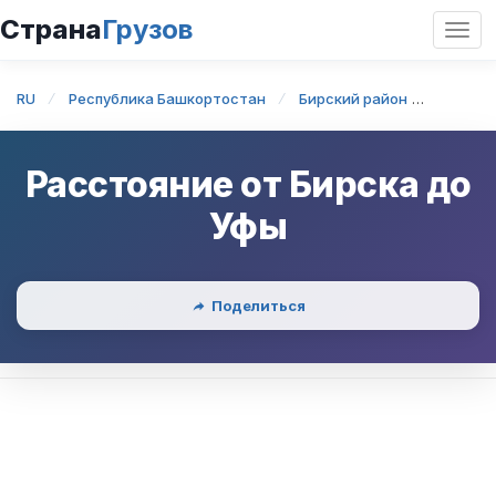
Страна
Грузов
Откр
нави
RU
Республика Башкортостан
Бирский район
Бирск
Расстояние от
Бирска
до
Уфы
Поделиться