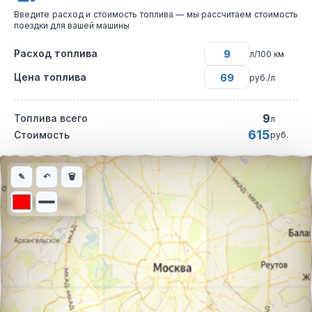
Введите расход и стоимость топлива — мы рассчитаем стоимость
поездки для вашей машины
Расход топлива
л/100 км
Цена топлива
руб./л
9
Топлива всего
л
615
Стоимость
руб.
Интерактивная карта автомобильного маршрута из города Бирс
✎
↶
🗑