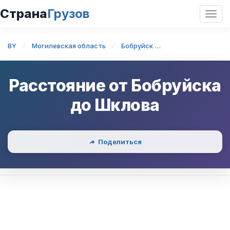
Страна
Грузов
Откр
нави
BY
Могилевская область
Бобруйск
Бобруйск — Шкло
Расстояние от
Бобруйска
до
Шклова
Поделиться