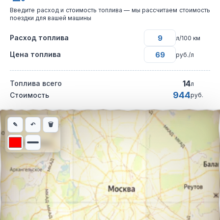
Введите расход и стоимость топлива — мы рассчитаем стоимость
поездки для вашей машины
Расход топлива
л/100 км
Цена топлива
руб./л
14
Топлива всего
л
944
Стоимость
руб.
Интерактивная карта автомобильного маршрута из города Боб
✎
↶
🗑