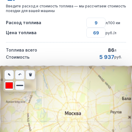
Введите расход и стоимость топлива — мы рассчитаем стоимость
поездки для вашей машины
Расход топлива
л/100 км
Цена топлива
руб./л
86
Топлива всего
л
5 937
Стоимость
руб.
Интерактивная карта автомобильного маршрута из города Бог
✎
↶
🗑