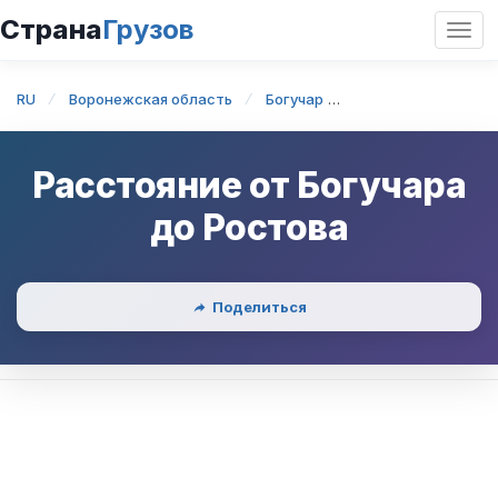
Страна
Грузов
Откр
нави
RU
Воронежская область
Богучар
Богучар — Ростов
Расстояние от
Богучара
до
Ростова
Поделиться