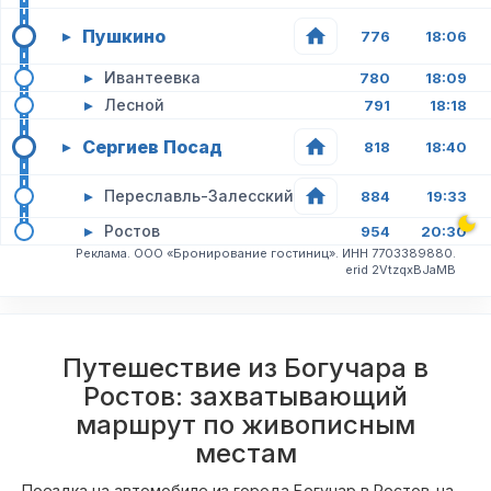
Пушкино
▸
776
18:06
▸
Ивантеевка
780
18:09
▸
Лесной
791
18:18
Сергиев Посад
▸
818
18:40
▸
Переславль-Залесский
884
19:33
▸
Ростов
954
20:30
Реклама. ООО «Бронирование гостиниц». ИНН 7703389880.
erid 2VtzqxBJaMB
Путешествие из Богучара в
Ростов: захватывающий
маршрут по живописным
местам
Поездка на автомобиле из города Богучар в Ростов-на-