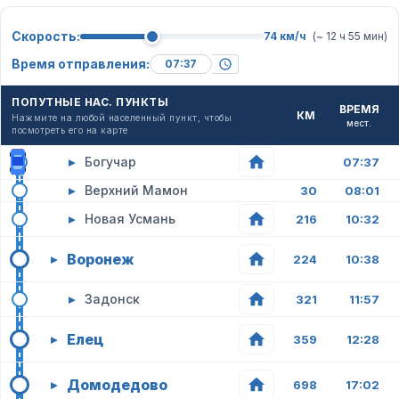
Скорость:
74 км/ч
(~ 12 ч 55 мин)
Время отправления:
ПОПУТНЫЕ НАС. ПУНКТЫ
ВРЕМЯ
КМ
Нажмите на любой населенный пункт, чтобы
мест.
посмотреть его на карте
▸
Богучар
07:37
▸
Верхний Мамон
30
08:01
▸
Новая Усмань
216
10:32
Воронеж
▸
224
10:38
▸
Задонск
321
11:57
Елец
▸
359
12:28
Домодедово
▸
698
17:02