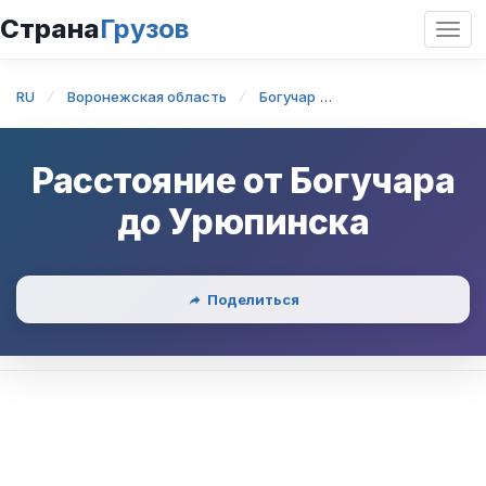
Страна
Грузов
Откр
нави
RU
Воронежская область
Богучар
Богучар — Урюпин
Расстояние от
Богучара
до
Урюпинска
Поделиться