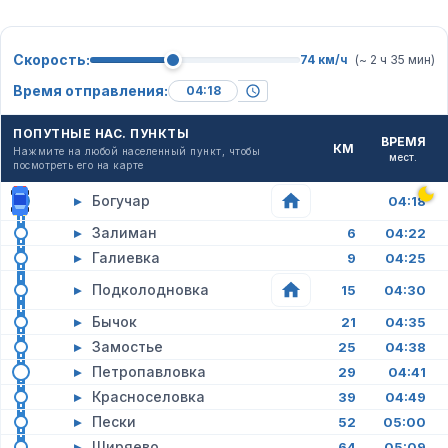
Скорость:
74 км/ч
(~ 2 ч 35 мин)
Время отправления:
ПОПУТНЫЕ НАС. ПУНКТЫ
ВРЕМЯ
КМ
Нажмите на любой населенный пункт, чтобы
мест.
посмотреть его на карте
▸
Богучар
04:18
▸
Залиман
6
04:22
▸
Галиевка
9
04:25
▸
Подколодновка
15
04:30
▸
Бычок
21
04:35
▸
Замостье
25
04:38
▸
Петропавловка
29
04:41
▸
Красноселовка
39
04:49
▸
Пески
52
05:00
▸
Ширяево
64
05:09