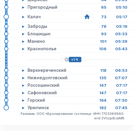
▸
Пригородный
65
05:10
▸
Калач
73
05:17
▸
Заброды
76
05:19
▸
Блошицын
93
05:33
▸
Манино
101
05:39
▸
Краснополье
106
05:43
+1 Ч.
▸
Верхнереченский
118
06:53
▸
Нижнедолговский
135
07:07
▸
Россошинский
147
07:17
▸
Сафоновский
147
07:17
▸
Горский
164
07:30
▸
Урюпинск
182
07:45
Реклама. ООО «Бронирование гостиниц». ИНН 7703389880.
erid 2VtzqxBJaMB