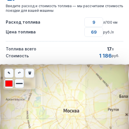
Введите расход и стоимость топлива — мы рассчитаем стоимость
поездки для вашей машины
Расход топлива
л/100 км
Цена топлива
руб./л
17
Топлива всего
л
1 186
Стоимость
руб.
Интерактивная карта автомобильного маршрута из города Бог
✎
↶
🗑