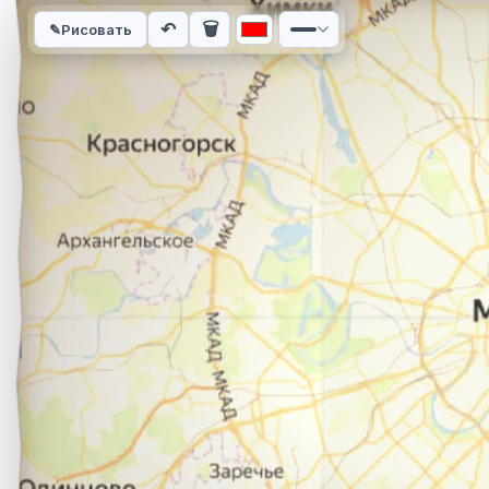
Интерактивная карта автомобильного маршрута из города Б
↶
🗑
✎
Рисовать