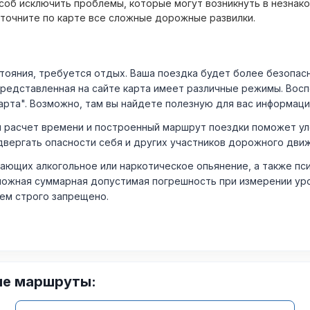
об исключить проблемы, которые могут возникнуть в незнак
уточните по карте все сложные дорожные развилки.
ния, требуется отдых. Ваша поездка будет более безопасно
Представленная на сайте карта имеет различные режимы. Вос
арта". Возможно, там вы найдете полезную для вас информаци
расчет времени и построенный маршрут поездки поможет уло
двергать опасности себя и других участников дорожного дви
ающих алкогольное или наркотическое опьянение, а также пс
ожная суммарная допустимая погрешность при измерении уровня
лем строго запрещено.
ие маршруты: