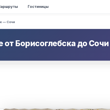
аршруты
Гостиницы
к — Сочи
е от
Борисоглебска
до
Сочи