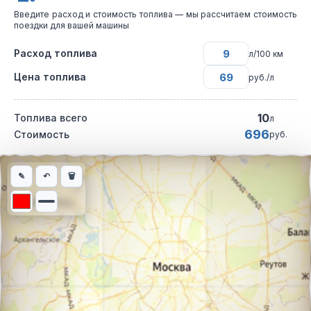
Введите расход и стоимость топлива — мы рассчитаем стоимость
поездки для вашей машины
Расход топлива
л/100 км
Цена топлива
руб./л
10
Топлива всего
л
696
Стоимость
руб.
Интерактивная карта автомобильного маршрута из города Брат
✎
↶
🗑