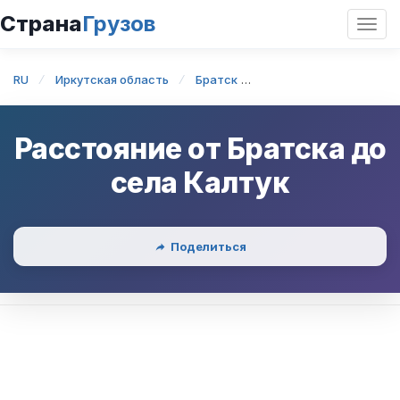
Страна
Грузов
Откр
нави
RU
Иркутская область
Братск
Братск — село Калтук
Расстояние от
Братска
до
села Калтук
Поделиться