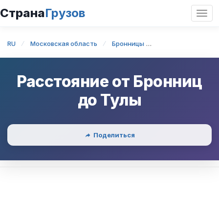
Страна
Грузов
Откр
нави
RU
Московская область
Бронницы
Бронницы — Тула
Расстояние от
Бронниц
до
Тулы
Поделиться