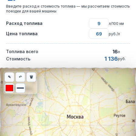
Введите расход и стоимость топлива — мы рассчитаем стоимость
поездки для вашей машины
Расход топлива
л/100 км
Цена топлива
руб./л
16
Топлива всего
л
1 136
Стоимость
руб.
Интерактивная карта автомобильного маршрута из города Бро
✎
↶
🗑