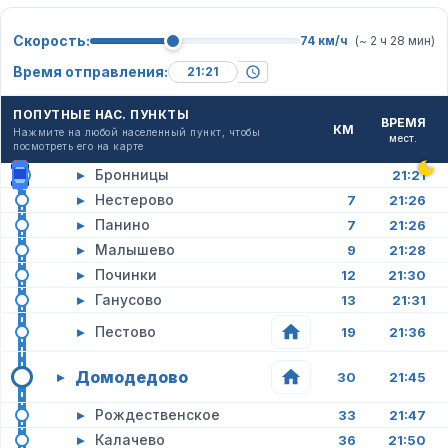
Скорость:
74 км/ч
(~ 2 ч 28 мин)
Время отправления:
ПОПУТНЫЕ НАС. ПУНКТЫ
ВРЕМЯ
КМ
Нажмите на любой населенный пункт, чтобы
мест.
посмотреть его на карте
▸
Бронницы
21:21
▸
Нестерово
7
21:26
▸
Панино
7
21:26
▸
Малышево
9
21:28
▸
Починки
12
21:30
▸
Ганусово
13
21:31
▸
Пестово
19
21:36
Домодедово
▸
30
21:45
▸
Рождественское
33
21:47
▸
Калачево
36
21:50