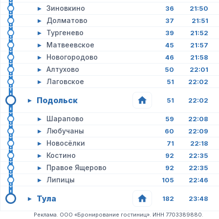
▸
Зиновкино
36
21:50
▸
Долматово
37
21:51
▸
Тургенево
39
21:52
▸
Матвеевское
45
21:57
▸
Новогородово
46
21:58
▸
Алтухово
50
22:01
▸
Лаговское
51
22:02
Подольск
▸
51
22:02
▸
Шарапово
59
22:08
▸
Любучаны
60
22:09
▸
Новосёлки
71
22:18
▸
Костино
92
22:35
▸
Правое Ящерово
92
22:35
▸
Липицы
105
22:46
Тула
▸
182
23:48
Реклама. ООО «Бронирование гостиниц». ИНН 7703389880.