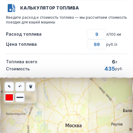
КАЛЬКУЛЯТОР ТОПЛИВА
Введите расход и стоимость топлива — мы рассчитаем стоимость
поездки для вашей машины
Расход топлива
л/100 км
Цена топлива
руб./л
6
Топлива всего
л
435
Стоимость
руб.
Интерактивная карта автомобильного маршрута из города Буд
✎
↶
🗑