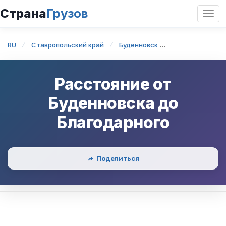
Страна
Грузов
Откр
нави
RU
Ставропольский край
Буденновск
Буденновск — 
Расстояние от
Буденновска
до
Благодарного
Поделиться