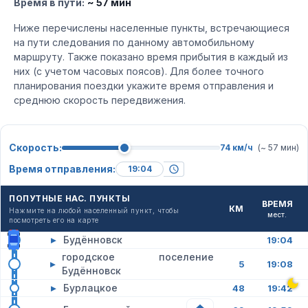
Время в пути:
~ 57 мин
Ниже перечислены населенные пункты, встречающиеся
на пути следования по данному автомобильному
маршруту. Также показано время прибытия в каждый из
них (с учетом часовых поясов). Для более точного
планирования поездки укажите время отправления и
среднюю скорость передвижения.
Скорость:
74 км/ч
(~ 57 мин)
Время отправления:
ПОПУТНЫЕ НАС. ПУНКТЫ
ВРЕМЯ
КМ
Нажмите на любой населенный пункт, чтобы
мест.
посмотреть его на карте
▸
Будённовск
19:04
городское поселение
▸
5
19:08
Будённовск
▸
Бурлацкое
48
19:42