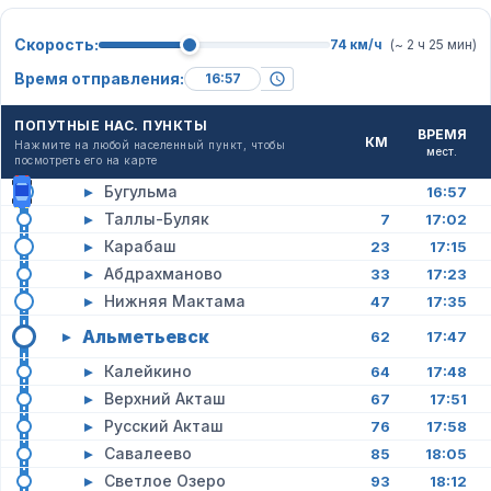
Скорость:
74 км/ч
(~ 2 ч 25 мин)
Время отправления:
ПОПУТНЫЕ НАС. ПУНКТЫ
ВРЕМЯ
КМ
Нажмите на любой населенный пункт, чтобы
мест.
посмотреть его на карте
▸
Бугульма
16:57
▸
Таллы-Буляк
7
17:02
▸
Карабаш
23
17:15
▸
Абдрахманово
33
17:23
▸
Нижняя Мактама
47
17:35
Альметьевск
▸
62
17:47
▸
Калейкино
64
17:48
▸
Верхний Акташ
67
17:51
▸
Русский Акташ
76
17:58
▸
Савалеево
85
18:05
▸
Светлое Озеро
93
18:12