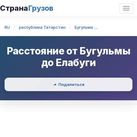
Страна
Грузов
Откр
нави
RU
республика Татарстан
Бугульма
Бугульма — Елаб
Расстояние от
Бугульмы
до
Елабуги
Поделиться