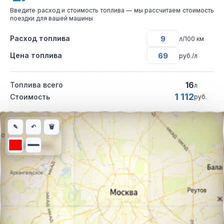
Введите расход и стоимость топлива — мы рассчитаем стоимость
поездки для вашей машины
Расход топлива
л/100 км
Цена топлива
руб./л
16
Топлива всего
л
1 112
Стоимость
руб.
Интерактивная карта автомобильного маршрута из города Бугу
✎
↶
🗑