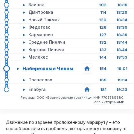
▸
Заинск
102
18:19
▸
Дмитровка
114
18:29
▸
Новый Токмак
120
18:34
▸
Федотово
126
18:39
▸
Карманово
127
18:39
▸
Средние Пинячи
132
18:44
▸
Верхние Пинячи
133
18:44
▸
Мелекес
144
18:53
Набережные Челны
▸
154
19:01
▸
Поспелово
169
19:14
▸
Елабуга
181
19:23
Реклама. ООО «Бронирование гостиниц». ИНН 7703389880.
erid 2VtzqxBJaMB
Движение по заранее проложенному маршруту – это
способ исключить проблемы, которые могут возникнуть