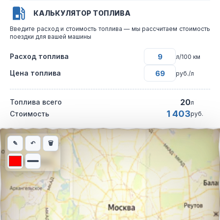
КАЛЬКУЛЯТОР ТОПЛИВА
Введите расход и стоимость топлива — мы рассчитаем стоимость
поездки для вашей машины
Расход топлива
л/100 км
Цена топлива
руб./л
20
Топлива всего
л
1 403
Стоимость
руб.
Интерактивная карта автомобильного маршрута из города Буг
✎
↶
🗑