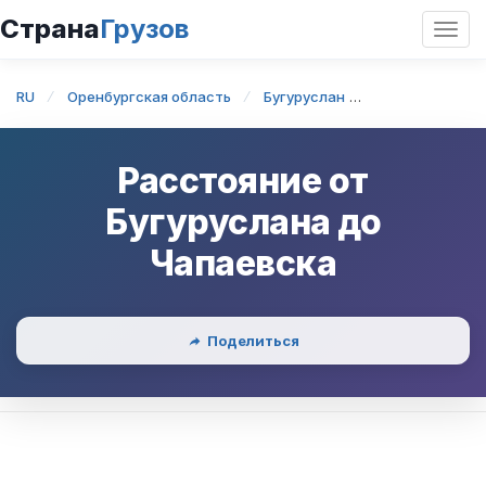
Страна
Грузов
Откр
нави
RU
Оренбургская область
Бугуруслан
Бугуруслан — 
Расстояние от
Бугуруслана
до
Чапаевска
Поделиться