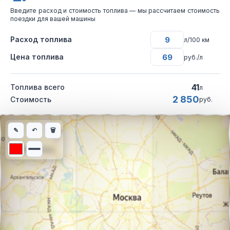
Введите расход и стоимость топлива — мы рассчитаем стоимость
поездки для вашей машины
Расход топлива
л/100 км
Цена топлива
руб./л
41
Топлива всего
л
2 850
Стоимость
руб.
Интерактивная карта автомобильного маршрута из города Буг
✎
↶
🗑