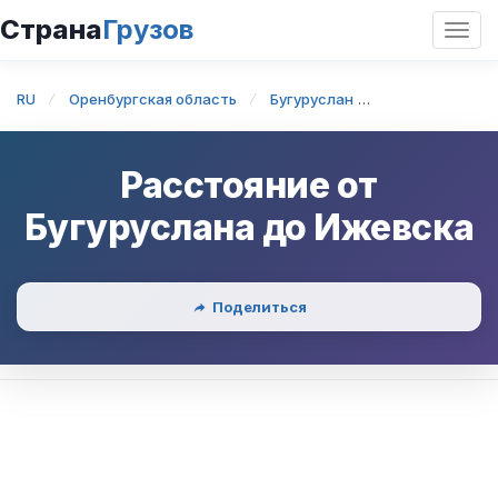
Страна
Грузов
Откр
нави
RU
Оренбургская область
Бугуруслан
Бугуруслан —
Расстояние от
Бугуруслана
до
Ижевска
Поделиться