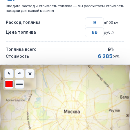
Введите расход и стоимость топлива — мы рассчитаем стоимость
поездки для вашей машины
Расход топлива
л/100 км
Цена топлива
руб./л
91
Топлива всего
л
6 285
Стоимость
руб.
Интерактивная карта автомобильного маршрута из города Чеб
✎
↶
🗑