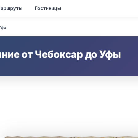
аршруты
Гостиницы
Уфа
яние от
Чебоксар
до
Уфы