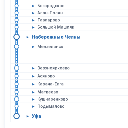
▸
Богородское
▸
Алан-Полян
▸
Тавларово
▸
Большой Машляк
Набережные Челны
▸
▸
Мензелинск
▸
Верхнеяркеево
▸
Асяново
▸
Карача-Елга
▸
Матвеево
▸
Кушнаренково
▸
Подымалово
Уфа
▸