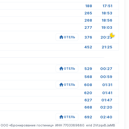
188
17:51
265
18:53
268
18:56
277
19:03
376
20:23
ОТЕЛЬ
452
21:25
529
00:27
ОТЕЛЬ
568
00:59
608
01:31
ОТЕЛЬ
620
01:41
627
01:47
668
02:20
692
02:40
ОТЕЛЬ
. ООО «Бронирование гостиниц». ИНН 7703389880. erid 2VtzqxBJaMB