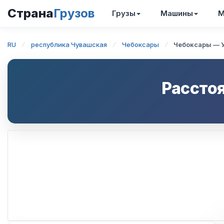
Страна
Грузов
Грузы
Машины
М
RU
республика Чувашская
Чебоксары
Чебоксары — 
Рассто