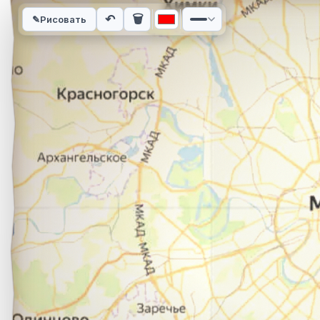
Интерактивная карта автомобильного маршрута из города Ч
↶
🗑
✎
Рисовать