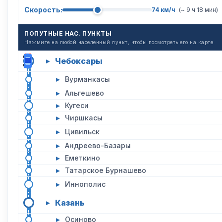
Скорость:
74 км/ч
(~ 9 ч 18 мин)
ПОПУТНЫЕ НАС. ПУНКТЫ
Нажмите на любой населенный пункт, чтобы посмотреть его на карте
Чебоксары
▸
▸
Вурманкасы
▸
Альгешево
▸
Кугеси
▸
Чиршкасы
▸
Цивильск
▸
Андреево-Базары
▸
Еметкино
▸
Татарское Бурнашево
▸
Иннополис
Казань
▸
▸
Осиново