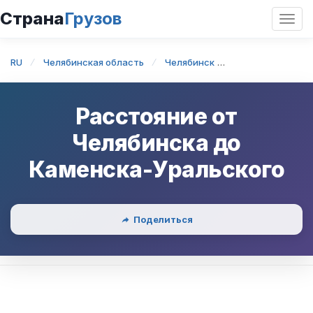
Страна
Грузов
Откр
нави
RU
Челябинская область
Челябинск
Челябинск — Ка
Расстояние от
Челябинска
до
Каменска-Уральского
Поделиться