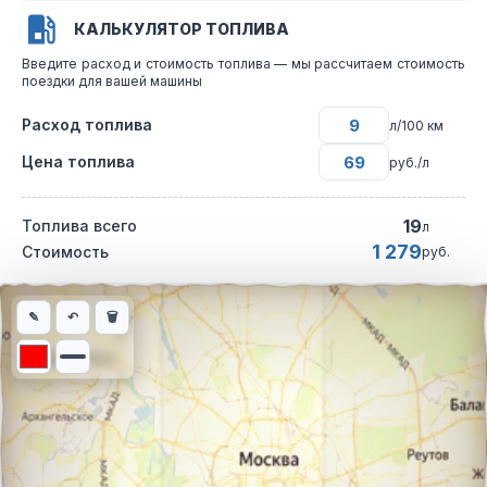
КАЛЬКУЛЯТОР ТОПЛИВА
Введите расход и стоимость топлива — мы рассчитаем стоимость
поездки для вашей машины
Расход топлива
л/100 км
Цена топлива
руб./л
19
Топлива всего
л
1 279
Стоимость
руб.
Интерактивная карта автомобильного маршрута из города Чел
✎
↶
🗑