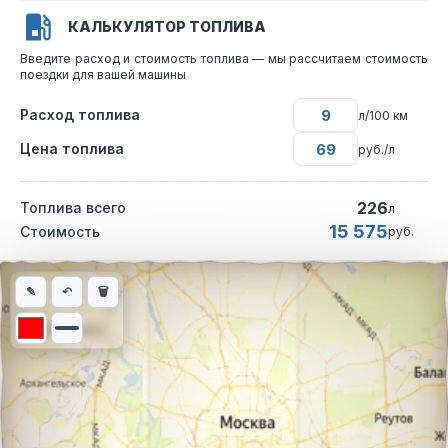
КАЛЬКУЛЯТОР ТОПЛИВА
Введите расход и стоимость топлива — мы рассчитаем стоимость
поездки для вашей машины
Расход топлива
л/100 км
Цена топлива
руб./л
226
Топлива всего
л
15 575
Стоимость
руб.
Интерактивная карта автомобильного маршрута из города Чел
✎
↶
🗑