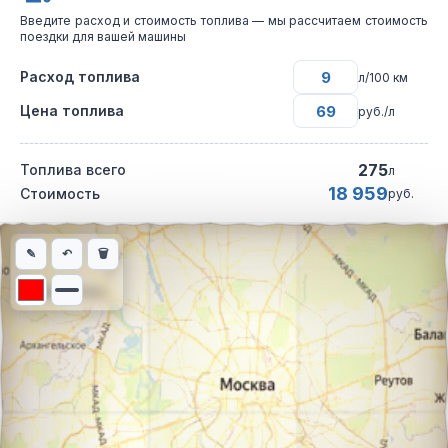
Введите расход и стоимость топлива — мы рассчитаем стоимость
поездки для вашей машины
Расход топлива
л/100 км
Цена топлива
руб./л
275
Топлива всего
л
18 959
Стоимость
руб.
Интерактивная карта автомобильного маршрута из города Чит
✎
↶
🗑