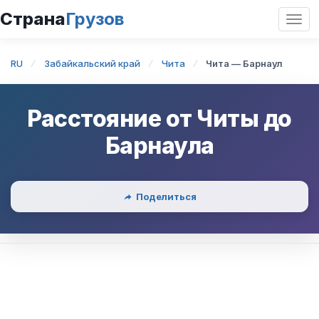
Страна
Грузов
Откр
нави
RU
Забайкальский край
Чита
Чита — Барнаул
Расстояние от
Читы
до
Барнаула
Поделиться