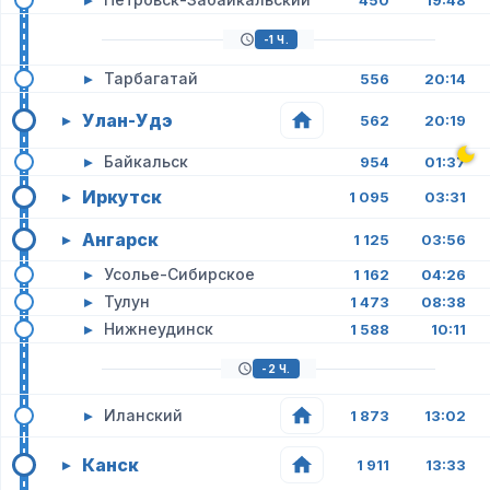
450
19:48
-1 Ч.
▸
Тарбагатай
556
20:14
Улан-Удэ
▸
562
20:19
▸
Байкальск
954
01:37
Иркутск
▸
1 095
03:31
Ангарск
▸
1 125
03:56
▸
Усолье-Сибирское
1 162
04:26
▸
Тулун
1 473
08:38
▸
Нижнеудинск
1 588
10:11
-2 Ч.
▸
Иланский
1 873
13:02
Канск
▸
1 911
13:33