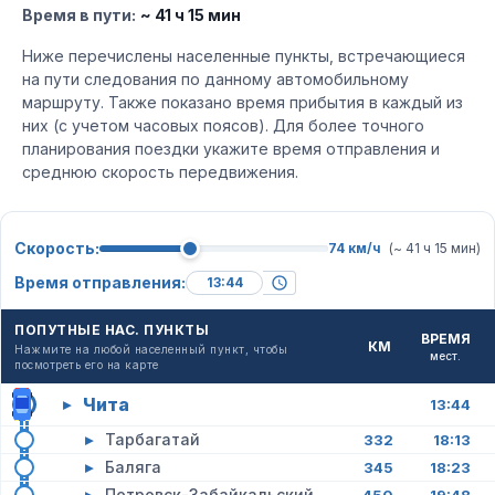
Время в пути:
~ 41 ч 15 мин
Ниже перечислены населенные пункты, встречающиеся
на пути следования по данному автомобильному
маршруту. Также показано время прибытия в каждый из
них (с учетом часовых поясов). Для более точного
планирования поездки укажите время отправления и
среднюю скорость передвижения.
Скорость:
74 км/ч
(~ 41 ч 15 мин)
Время отправления:
ПОПУТНЫЕ НАС. ПУНКТЫ
ВРЕМЯ
КМ
Нажмите на любой населенный пункт, чтобы
мест.
посмотреть его на карте
Чита
▸
13:44
▸
Тарбагатай
332
18:13
▸
Баляга
345
18:23
▸
Петровск-Забайкальский