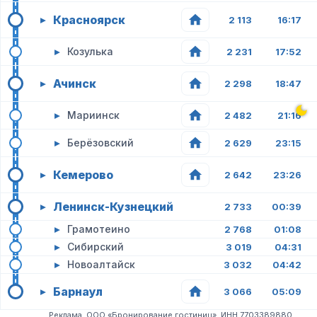
Красноярск
▸
2 113
16:17
▸
Козулька
2 231
17:52
Ачинск
▸
2 298
18:47
▸
Мариинск
2 482
21:16
▸
Берёзовский
2 629
23:15
Кемерово
▸
2 642
23:26
Ленинск-Кузнецкий
▸
2 733
00:39
▸
Грамотеино
2 768
01:08
▸
Сибирский
3 019
04:31
▸
Новоалтайск
3 032
04:42
Барнаул
▸
3 066
05:09
Реклама. ООО «Бронирование гостиниц». ИНН 7703389880.