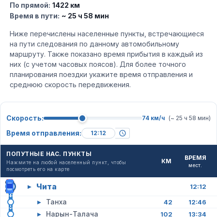
По прямой:
1422 км
Время в пути:
~ 25 ч 58 мин
Ниже перечислены населенные пункты, встречающиеся
на пути следования по данному автомобильному
маршруту. Также показано время прибытия в каждый из
них (с учетом часовых поясов). Для более точного
планирования поездки укажите время отправления и
среднюю скорость передвижения.
Скорость:
74 км/ч
(~ 25 ч 58 мин)
Время отправления:
ПОПУТНЫЕ НАС. ПУНКТЫ
ВРЕМЯ
КМ
Нажмите на любой населенный пункт, чтобы
мест.
посмотреть его на карте
Чита
▸
12:12
▸
Танха
42
12:46
▸
Нарын-Талача
102
13:34