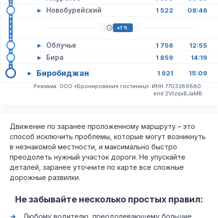
▸
Новобурейский
1 522
08:46
+1 Ч.
▸
Облучье
1 756
12:55
▸
Бира
1 859
14:19
Биробиджан
▸
1 921
15:09
Реклама. ООО «Бронирование гостиниц». ИНН 7703389880.
erid 2VtzqxBJaMB
Движение по заранее проложенному маршруту – это
способ исключить проблемы, которые могут возникнуть
в незнакомой местности, и максимально быстро
преодолеть нужный участок дороги. Не упускайте
деталей, заранее уточните по карте все сложные
дорожные развилки.
Не забывайте несколько простых правил:
Любому водителю, преодолевающему большие