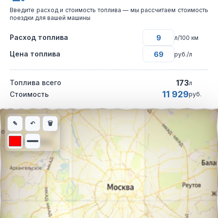
Введите расход и стоимость топлива — мы рассчитаем стоимость
поездки для вашей машины
Расход топлива
л/100 км
Цена топлива
руб./л
173
Топлива всего
л
11 929
Стоимость
руб.
Интерактивная карта автомобильного маршрута из города Чит
✎
↶
🗑