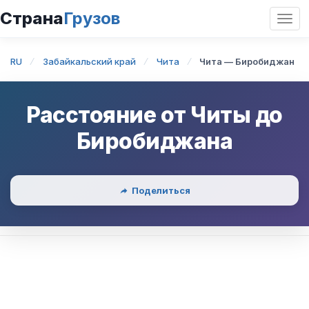
Страна
Грузов
Откр
нави
RU
Забайкальский край
Чита
Чита — Биробиджан
Расстояние от
Читы
до
Биробиджана
Поделиться