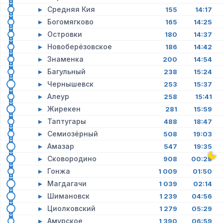
▸
Средняя Кия
155
14:17
▸
Богомягково
165
14:25
▸
Островки
180
14:37
▸
Новоберёзовское
186
14:42
▸
Знаменка
200
14:54
▸
Багульный
238
15:24
▸
Чернышевск
253
15:37
▸
Алеур
258
15:41
▸
Жирекен
281
15:59
▸
Таптугары
488
18:47
▸
Семиозёрный
508
19:03
▸
Амазар
547
19:35
▸
Сковородино
908
00:28
▸
Гонжа
1 009
01:50
▸
Магдагачи
1 039
02:14
▸
Шимановск
1 239
04:56
▸
Циолковский
1 279
05:29
▸
Амурское
1 390
06:59