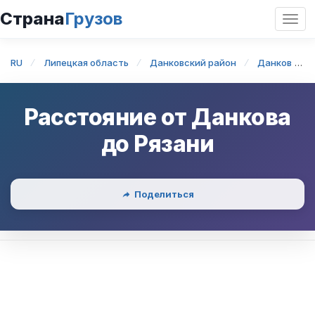
Страна
Грузов
Откр
нави
RU
Липецкая область
Данковский район
Данков
Расстояние от
Данкова
до
Рязани
Поделиться