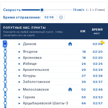
Скорость:
74 км/ч
(~ 2 ч 31 мин)
Время отправления:
ПОПУТНЫЕ НАС. ПУНКТЫ
ВРЕМЯ
КМ
Нажмите на любой населенный пункт, чтобы
мест.
посмотреть его на карте
▸
Данков
02:06
▸
Ягодное
18
02:20
▸
Арсеновка
18
02:20
▸
Избищи
24
02:25
▸
Архангельское
29
02:29
▸
Кочуры
37
02:36
▸
Заболотовское
39
02:37
▸
Милославское
50
02:46
▸
Горняк
59
02:53
▸
Арцыбашевской Шахты-3
64
02:57