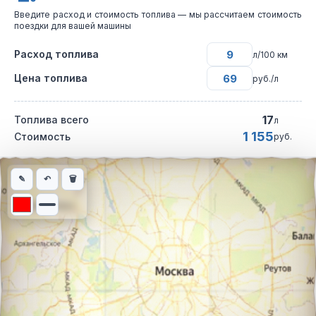
Введите расход и стоимость топлива — мы рассчитаем стоимость
поездки для вашей машины
Расход топлива
л/100 км
Цена топлива
руб./л
17
Топлива всего
л
1 155
Стоимость
руб.
Интерактивная карта автомобильного маршрута из города Дан
✎
↶
🗑