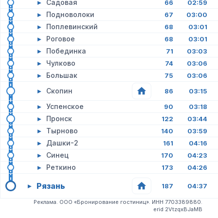
▸
Садовая
66
02:59
▸
Подноволоки
67
03:00
▸
Поплевинский
68
03:01
▸
Роговое
68
03:01
▸
Побединка
71
03:03
▸
Чулково
74
03:06
▸
Большак
75
03:06
▸
Скопин
86
03:15
▸
Успенское
90
03:18
▸
Пронск
122
03:44
▸
Тырново
140
03:59
▸
Дашки-2
161
04:16
▸
Синец
170
04:23
▸
Реткино
173
04:26
Рязань
▸
187
04:37
Реклама. ООО «Бронирование гостиниц». ИНН 7703389880.
erid 2VtzqxBJaMB